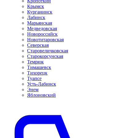
Кропоткин
Крымск
Курганинск
Лабинск
Марьянская
Медведовская
Новороссийск
Новотитаровская
Северская
Старовеличковская
Старокорсунская
Темрюк
Тимашевск
Тихорецк
Туапсе
Усть-Лабинск
Энем
Яблоновский