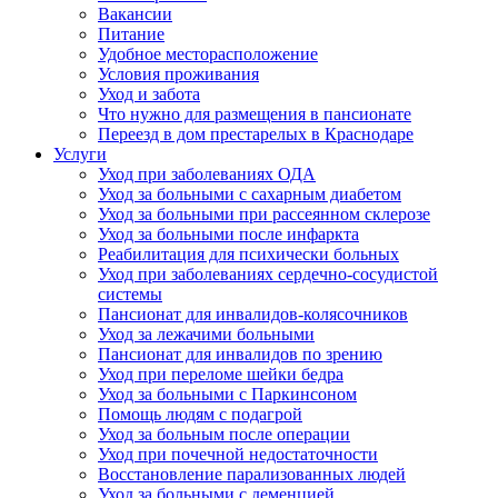
Вакансии
Питание
Удобное месторасположение
Условия проживания
Уход и забота
Что нужно для размещения в пансионате
Переезд в дом престарелых в Краснодаре
Услуги
Уход при заболеваниях ОДА
Уход за больными с сахарным диабетом
Уход за больными при рассеянном склерозе
Уход за больными после инфаркта
Реабилитация для психически больных
Уход при заболеваниях сердечно-сосудистой
системы
Пансионат для инвалидов-колясочников
Уход за лежачими больными
Пансионат для инвалидов по зрению
Уход при переломе шейки бедра
Уход за больными с Паркинсоном
Помощь людям с подагрой
Уход за больным после операции
Уход при почечной недостаточности
Восстановление парализованных людей
Уход за больными с деменцией