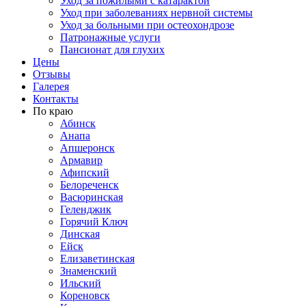
Уход за пожилыми с катарактой
Уход при заболеваниях нервной системы
Уход за больными при остеохондрозе
Патронажные услуги
Пансионат для глухих
Цены
Отзывы
Галерея
Контакты
По краю
Абинск
Анапа
Апшеронск
Армавир
Афипский
Белореченск
Васюринская
Геленджик
Горячий Ключ
Динская
Ейск
Елизаветинская
Знаменский
Ильский
Кореновск