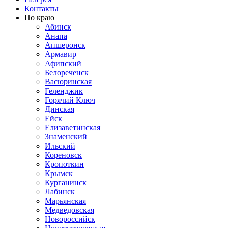
Контакты
По краю
Абинск
Анапа
Апшеронск
Армавир
Афипский
Белореченск
Васюринская
Геленджик
Горячий Ключ
Динская
Ейск
Елизаветинская
Знаменский
Ильский
Кореновск
Кропоткин
Крымск
Курганинск
Лабинск
Марьянская
Медведовская
Новороссийск