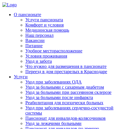
Skip
to
Родительская Усадьба
Пансионат для пожилых людей «Родительская усадьба»
О пансионате
content
Услуги пансионата
Комфорт и условия
Медицинская помощь
Наш персонал
Вакансии
Питание
Удобное месторасположение
Условия проживания
Уход и забота
Что нужно для размещения в пансионате
Переезд в дом престарелых в Краснодаре
Услуги
Уход при заболеваниях ОДА
Уход за больными с сахарным диабетом
Уход за больными при рассеянном склерозе
Уход за больными после инфаркта
Реабилитация для психически больных
Уход при заболеваниях сердечно-сосудистой
системы
Пансионат для инвалидов-колясочников
Уход за лежачими больными
Пансионат для инвалидов по зрению