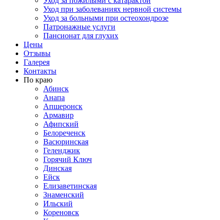
Уход за пожилыми с катарактой
Уход при заболеваниях нервной системы
Уход за больными при остеохондрозе
Патронажные услуги
Пансионат для глухих
Цены
Отзывы
Галерея
Контакты
По краю
Абинск
Анапа
Апшеронск
Армавир
Афипский
Белореченск
Васюринская
Геленджик
Горячий Ключ
Динская
Ейск
Елизаветинская
Знаменский
Ильский
Кореновск