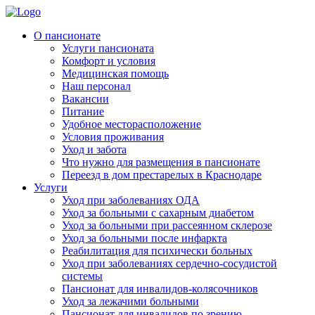
Skip
to
Родительская Усадьба
Пансионат для пожилых людей «Родительская усадьба»
О пансионате
content
Услуги пансионата
Комфорт и условия
Медицинская помощь
Наш персонал
Вакансии
Питание
Удобное месторасположение
Условия проживания
Уход и забота
Что нужно для размещения в пансионате
Переезд в дом престарелых в Краснодаре
Услуги
Уход при заболеваниях ОДА
Уход за больными с сахарным диабетом
Уход за больными при рассеянном склерозе
Уход за больными после инфаркта
Реабилитация для психически больных
Уход при заболеваниях сердечно-сосудистой
системы
Пансионат для инвалидов-колясочников
Уход за лежачими больными
Пансионат для инвалидов по зрению