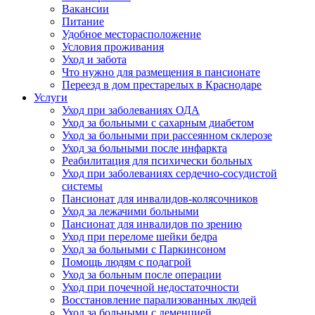
Вакансии
Питание
Удобное месторасположение
Условия проживания
Уход и забота
Что нужно для размещения в пансионате
Переезд в дом престарелых в Краснодаре
Услуги
Уход при заболеваниях ОДА
Уход за больными с сахарным диабетом
Уход за больными при рассеянном склерозе
Уход за больными после инфаркта
Реабилитация для психически больных
Уход при заболеваниях сердечно-сосудистой
системы
Пансионат для инвалидов-колясочников
Уход за лежачими больными
Пансионат для инвалидов по зрению
Уход при переломе шейки бедра
Уход за больными с Паркинсоном
Помощь людям с подагрой
Уход за больным после операции
Уход при почечной недостаточности
Восстановление парализованных людей
Уход за больными с деменцией