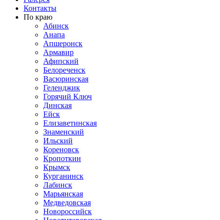
Контакты
По краю
Абинск
Анапа
Апшеронск
Армавир
Афипский
Белореченск
Васюринская
Геленджик
Горячий Ключ
Динская
Ейск
Елизаветинская
Знаменский
Ильский
Кореновск
Кропоткин
Крымск
Курганинск
Лабинск
Марьянская
Медведовская
Новороссийск