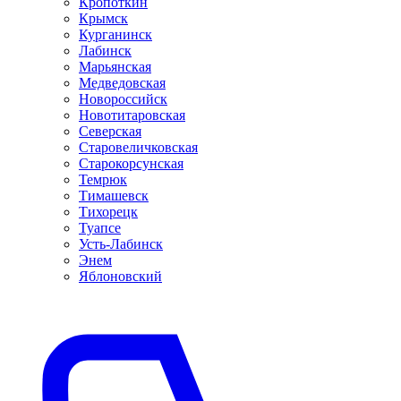
Кропоткин
Крымск
Курганинск
Лабинск
Марьянская
Медведовская
Новороссийск
Новотитаровская
Северская
Старовеличковская
Старокорсунская
Темрюк
Тимашевск
Тихорецк
Туапсе
Усть-Лабинск
Энем
Яблоновский