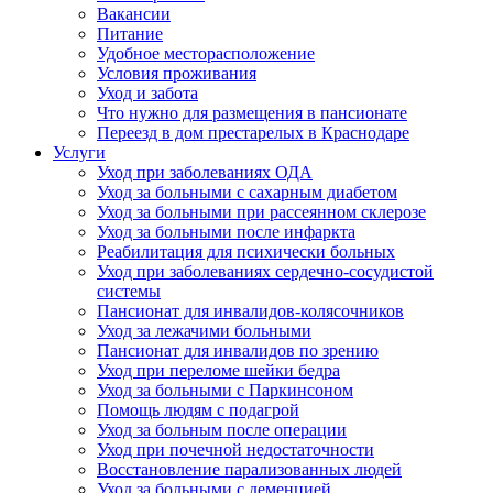
Вакансии
Питание
Удобное месторасположение
Условия проживания
Уход и забота
Что нужно для размещения в пансионате
Переезд в дом престарелых в Краснодаре
Услуги
Уход при заболеваниях ОДА
Уход за больными с сахарным диабетом
Уход за больными при рассеянном склерозе
Уход за больными после инфаркта
Реабилитация для психически больных
Уход при заболеваниях сердечно-сосудистой
системы
Пансионат для инвалидов-колясочников
Уход за лежачими больными
Пансионат для инвалидов по зрению
Уход при переломе шейки бедра
Уход за больными с Паркинсоном
Помощь людям с подагрой
Уход за больным после операции
Уход при почечной недостаточности
Восстановление парализованных людей
Уход за больными с деменцией