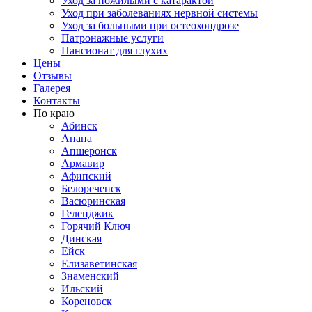
Уход за пожилыми с катарактой
Уход при заболеваниях нервной системы
Уход за больными при остеохондрозе
Патронажные услуги
Пансионат для глухих
Цены
Отзывы
Галерея
Контакты
По краю
Абинск
Анапа
Апшеронск
Армавир
Афипский
Белореченск
Васюринская
Геленджик
Горячий Ключ
Динская
Ейск
Елизаветинская
Знаменский
Ильский
Кореновск