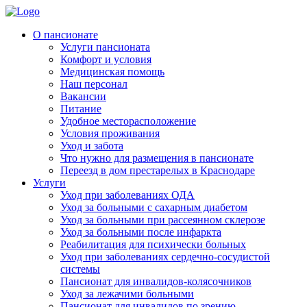
Skip
to
Родительская Усадьба
Пансионат для пожилых людей «Родительская усадьба»
О пансионате
content
Услуги пансионата
Комфорт и условия
Медицинская помощь
Наш персонал
Вакансии
Питание
Удобное месторасположение
Условия проживания
Уход и забота
Что нужно для размещения в пансионате
Переезд в дом престарелых в Краснодаре
Услуги
Уход при заболеваниях ОДА
Уход за больными с сахарным диабетом
Уход за больными при рассеянном склерозе
Уход за больными после инфаркта
Реабилитация для психически больных
Уход при заболеваниях сердечно-сосудистой
системы
Пансионат для инвалидов-колясочников
Уход за лежачими больными
Пансионат для инвалидов по зрению