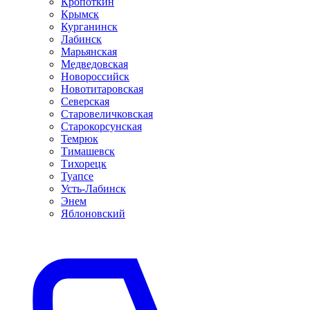
Кропоткин
Крымск
Курганинск
Лабинск
Марьянская
Медведовская
Новороссийск
Новотитаровская
Северская
Старовеличковская
Старокорсунская
Темрюк
Тимашевск
Тихорецк
Туапсе
Усть-Лабинск
Энем
Яблоновский