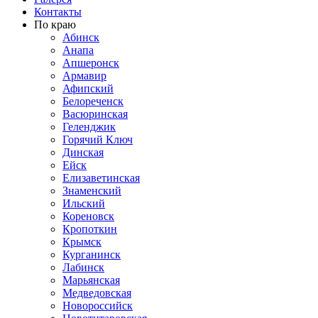
Контакты
По краю
Абинск
Анапа
Апшеронск
Армавир
Афипский
Белореченск
Васюринская
Геленджик
Горячий Ключ
Динская
Ейск
Елизаветинская
Знаменский
Ильский
Кореновск
Кропоткин
Крымск
Курганинск
Лабинск
Марьянская
Медведовская
Новороссийск