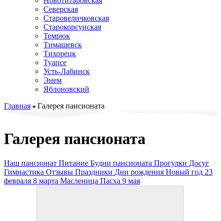
Новотитаровская
Северская
Старовеличковская
Старокорсунская
Темрюк
Тимашевск
Тихорецк
Туапсе
Усть-Лабинск
Энем
Яблоновский
Главная
Галерея пансионата
Галерея пансионата
Наш пансионат
Питание
Будни пансионата
Прогулки
Досуг
Гимнастика
Отзывы
Праздники
Дни рождения
Новый год
23
февраля
8 марта
Масленица
Пасха
9 мая