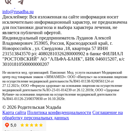
info@rusadba.su
Дисклеймер: Вся изложенная на сайте информация носит
исключительно информационный характер, не предназначена
для постановки диагноза и выбора характера лечения, не
является публичной офертой.
Индивидуальный предприниматель Луданов Алексей
Владимирович 353905, Россия, Краснодарский край, г.
Новороссийск , ул. Свердлова ,18, квартира 57 ИНН
231513843570 р/с 40802810326280000902 в банке ФИЛИАЛ
"РОСТОВСКИЙ" АО "АЛЬФА-БАНК", БИК 046015207, к/с
30101810500000000207
Не является мед. организацией. Пансионат. Мед. услуги оказывает Медицинский
центр под товарным знаком «ЗИМАMED»: ООО «Импульс» на основании лицензии
на осуществление медицинской деятельности №Л041-01138-92/00561124 от
27.12.2021г, ООО «Формула здоровья» на основании лицензии на осуществление
медицинской деятельности №ЛО-23-01-014239 от 26.12.2019г, ООО «Здоровье
Кубани» на основании лицензии на осуществление медицинской деятельности
№Л041-01126-23/00370930 от 16.10.2020г.
©
2026
Родительская Усадьба
Карта сайта
Политика конфиденциальности
Соглашение на
обработку персональных данных